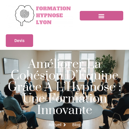
Devis
Améliorer La
Cohésion D’Équipe
Grâce À L’Hypnose :
Une Formation
Innovante
Accueil
Blog