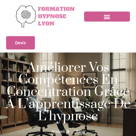
Devis
Améliorer Vos
Compétences En
Concentration Grâce
À L’apprentissage De
L’hypnose
Accueil
Blog