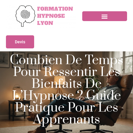
Devis
Combien De Temps
Pour Ressentir Les
Bienfaits De
L’Hypnose ? Guide
Pratique Pour Les
Apprenants