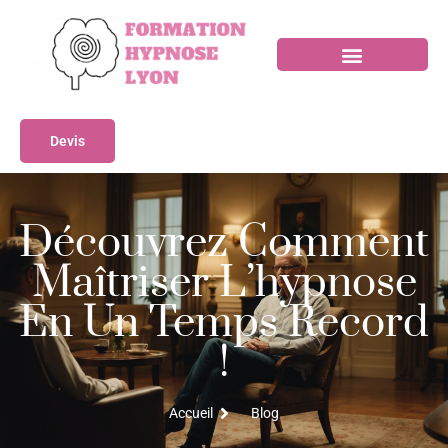
Devis
Découvrez Comment
Maîtriser L’hypnose
En Un Temps Record
!
Accueil
Blog