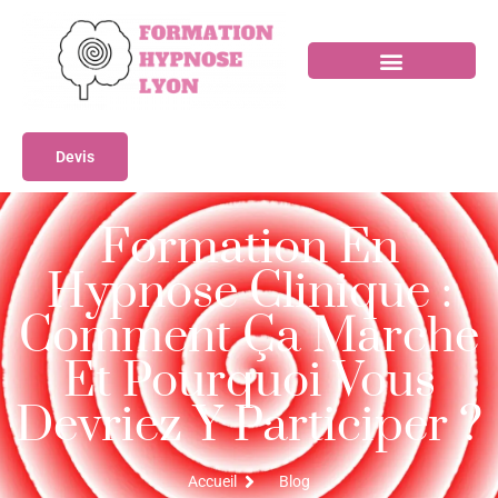
Devis
Formation En
Hypnose Clinique :
Comment Ça Marche
Et Pourquoi Vous
Devriez Y Participer ?
Accueil
Blog