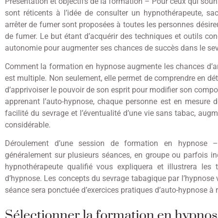
Présentation et objectifs de la formation – Pour ceux qui souh
sont réticents à l’idée de consulter un hypnothérapeute, 
arrêter de fumer sont proposées à toutes les personnes désir
de fumer. Le but étant d’acquérir des techniques et outils con
autonomie pour augmenter ses chances de succès dans le sev
Comment la formation en hypnose augmente les chances d’arrê
est multiple. Non seulement, elle permet de comprendre en dé
d’apprivoiser le pouvoir de son esprit pour modifier son comport
apprenant l’auto-hypnose, chaque personne est en mesure d
facilité du sevrage et l’éventualité d’une vie sans tabac, aug
considérable.
Déroulement d’une session de formation en hypnose –
généralement sur plusieurs séances, en groupe ou parfois in
hypnothérapeute qualifié vous expliquera et illustrera les
d’hypnose. Les concepts du sevrage tabagique par l’hypnose v
séance sera ponctuée d’exercices pratiques d’auto-hypnose à r
Sélectionner la formation en hypno