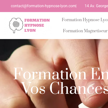
contact@formation-hypnose-lyon.com
14 Av. Georg
Formation Hypnose Lyo
Formation Magnetiseur
Formation En
Vos Chances