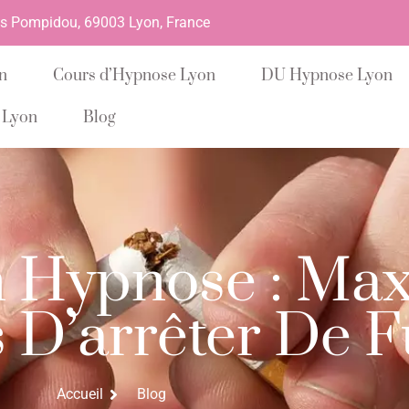
es Pompidou, 69003 Lyon, France
n
Cours d’Hypnose Lyon
DU Hypnose Lyon
 Lyon
Blog
 Hypnose : Max
 D’arrêter De 
Accueil
Blog