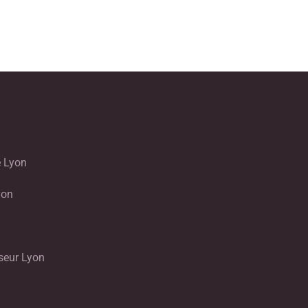
 Lyon
yon
seur Lyon