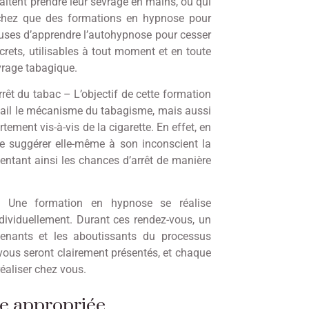
aitent prendre leur sevrage en mains, ou qui
sachez que des formations en hypnose pour
euses d’apprendre l’autohypnose pour cesser
crets, utilisables à tout moment et en toute
rage tabagique.
t du tabac – L’objectif de cette formation
tail le mécanisme du tabagisme, mais aussi
ement vis-à-vis de la cigarette. En effet, en
e suggérer elle-même à son inconscient la
mentant ainsi les chances d’arrêt de manière
 Une formation en hypnose se réalise
dividuellement. Durant ces rendez-vous, un
 tenants et les aboutissants du processus
ous seront clairement présentés, et chaque
éaliser chez vous.
se appropriée