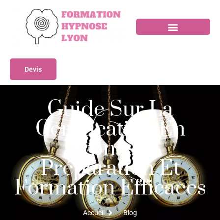
Devis
Guide Sur La
Certification En
Hypnose :
Préparation Et
Formation Efficaces
Accueil
Blog