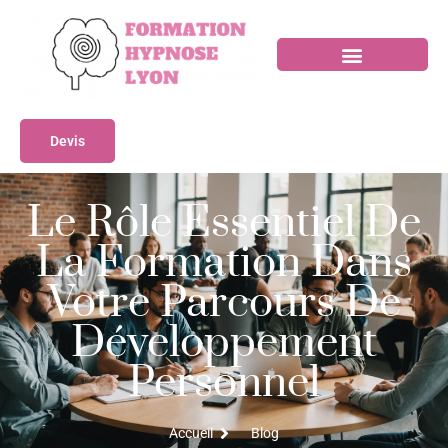
Devis
Le Rôle Essentiel De
La Formation Dans
Votre Parcours De
Développement
Personnel
Accueil
Blog