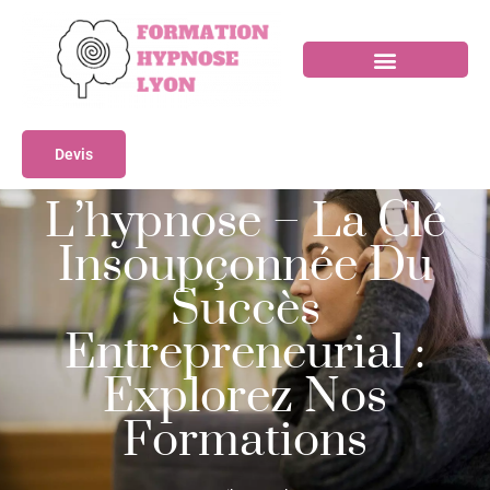
Devis
L’hypnose – La Clé
Insoupçonnée Du
Succès
Entrepreneurial :
Explorez Nos
Formations